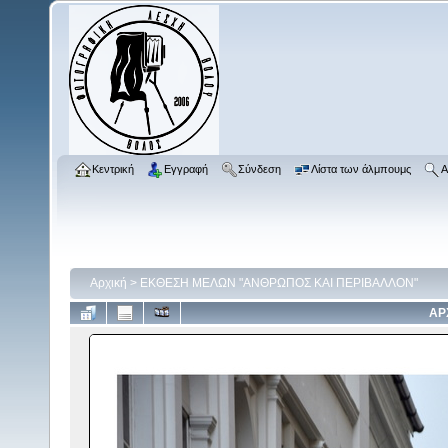
Κεντρική
Εγγραφή
Σύνδεση
Λίστα των άλμπουμς
Α
Αρχική
>
ΕΚΘΕΣΗ ΜΕΛΩΝ "ΑΝΘΡΩΠΟΣ ΚΑΙ ΠΕΡΙΒΑΛΛΟΝ"
ΑΡ