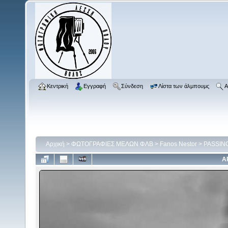
Κεντρική
Εγγραφή
Σύνδεση
Λίστα των άλμπουμς
Α
Αρχική
>
ΦΩΤΟΓΡΑΦΙΕΣ ΜΕΛΩΝ ΦΛΒ
>
Fanos Nestor
>
PASSIN
Α